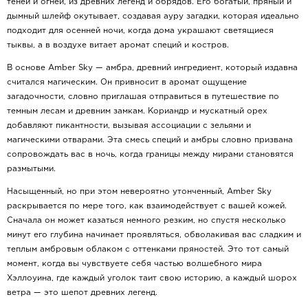
теней и огней, из древних легенд и обрядов. Его богатый, пряный и
дымный шлейф окутывает, создавая ауру загадки, которая идеально
подходит для осенней ночи, когда дома украшают светящиеся
тыквы, а в воздухе витает аромат специй и костров.
В основе Amber Sky — амбра, древний ингредиент, который издавна
считался магическим. Он привносит в аромат ощущение
загадочности, словно приглашая отправиться в путешествие по
темным лесам и древним замкам. Кориандр и мускатный орех
добавляют пикантности, вызывая ассоциации с зельями и
магическими отварами. Эта смесь специй и амбры словно призвана
сопровождать вас в ночь, когда границы между мирами становятся
размытыми.
Насыщенный, но при этом невероятно утонченный, Amber Sky
раскрывается по мере того, как взаимодействует с вашей кожей.
Сначала он может казаться немного резким, но спустя несколько
минут его глубина начинает проявляться, обволакивая вас сладким и
теплым амбровым облаком с оттенками пряностей. Это тот самый
момент, когда вы чувствуете себя частью волшебного мира
Хэллоуина, где каждый уголок таит свою историю, а каждый шорох
ветра — это шепот древних легенд.