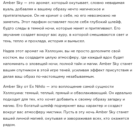
Amber Sky — это аромат, который окутывает, словно невидимая
вуаль, добавляя к вашему образу нечто магическое и
притягательное. Он не кричит о себе, но его невозможно не
заметить. Этот парфюм оставляет после себя глубокий шлейф,
будто следы в темной ночи, которые манят и притягивают. Его
звучание создает вокруг вас ауру, в которой смешиваются свет и
тень, тепло и прохлада, история и вымысел.
Надев этот аромат на Хэллоуин, вы не просто дополните свой
костюм, вы создадите целую атмосферу, где каждый вдох будет
напоминать о зловещей ночи, полной тайн и магии. Amber Sky станет
вашим спутником в этой игре теней, усиливая эффект присутствия и
делая ваш образ по-настоящему незабываемым.
Amber Sky от Ex Nihilo — это воплощение самой сущности
Хэллоуина: темный, теплый, пряный и обволакивающий. Он идеально
подходит для тех, кто хочет добавить к своему образу загадку и
магию. Его богатый шлейф подчеркнет ваш характер и создаст
вокруг вас атмосферу мистики. Пусть в эту ночь Amber Sky станет
вашей личной магией, окутывая и завораживая всех, кто окажется
рядом.