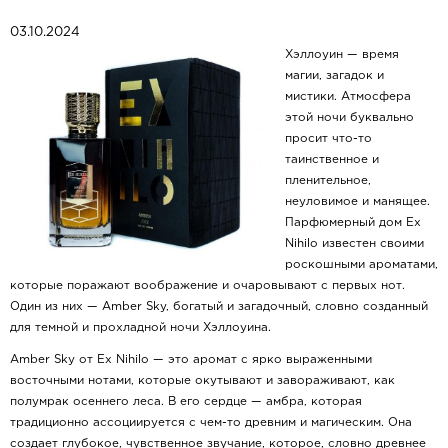
03.10.2024
Хэллоуин — время
магии, загадок и
мистики. Атмосфера
этой ночи буквально
просит что-то
таинственное и
пленительное,
неуловимое и манящее.
Парфюмерный дом Ex
Nihilo известен своими
роскошными ароматами,
которые поражают воображение и очаровывают с первых нот.
Один из них — Amber Sky, богатый и загадочный, словно созданный
для темной и прохладной ночи Хэллоуина.
Amber Sky от Ex Nihilo — это аромат с ярко выраженными
восточными нотами, которые окутывают и завораживают, как
полумрак осеннего леса. В его сердце — амбра, которая
традиционно ассоциируется с чем-то древним и магическим. Она
создает глубокое, чувственное звучание, которое, словно древнее