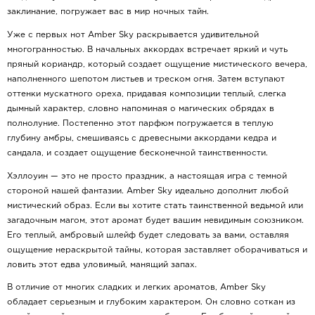
заклинание, погружает вас в мир ночных тайн.
Уже с первых нот Amber Sky раскрывается удивительной
многогранностью. В начальных аккордах встречает яркий и чуть
пряный кориандр, который создает ощущение мистического вечера,
наполненного шепотом листьев и треском огня. Затем вступают
оттенки мускатного ореха, придавая композиции теплый, слегка
дымный характер, словно напоминая о магических обрядах в
полнолуние. Постепенно этот парфюм погружается в теплую
глубину амбры, смешиваясь с древесными аккордами кедра и
сандала, и создает ощущение бесконечной таинственности.
Хэллоуин — это не просто праздник, а настоящая игра с темной
стороной нашей фантазии. Amber Sky идеально дополнит любой
мистический образ. Если вы хотите стать таинственной ведьмой или
загадочным магом, этот аромат будет вашим невидимым союзником.
Его теплый, амбровый шлейф будет следовать за вами, оставляя
ощущение нераскрытой тайны, которая заставляет оборачиваться и
ловить этот едва уловимый, манящий запах.
В отличие от многих сладких и легких ароматов, Amber Sky
обладает серьезным и глубоким характером. Он словно соткан из