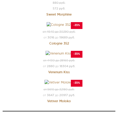
880 руб.
572 руб.
Sweet Morphine
-35%
от 4640 до 30290 руб.
3016
19689 руб.
от
до
Cologne 352
-35%
от 4430 до 28160 руб.
2880
18304 руб.
от
до
Venenum Kiss
-35%
от 5610 до 32180 руб.
3647
20917 руб.
от
до
Vetiver Moloko