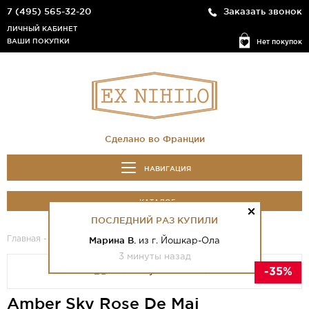
7 (495) 565-32-20
Заказать звонок
ЛИЧНЫЙ КАБИНЕТ
ВАШИ ПОКУПКИ
Нет покупок
Сделано во Франции
НАВИГАЦИЯ
КАТАЛОГ
ПОСЛЕДНИЙ РАЗ КУПИЛИ
Главная
-
Каталог
- Amber Sky Rose De Mai
Марина В.
из г. Йошкар-Ола
3 минуты назад
-35%
Amber Sky Rose De Mai