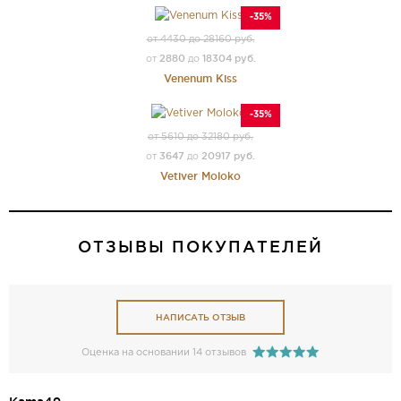
-35%
от 4430 до 28160 руб.
2880
18304 руб.
от
до
Venenum Kiss
-35%
от 5610 до 32180 руб.
3647
20917 руб.
от
до
Vetiver Moloko
ОТЗЫВЫ ПОКУПАТЕЛЕЙ
НАПИСАТЬ ОТЗЫВ
Оценка на основании 14 отзывов