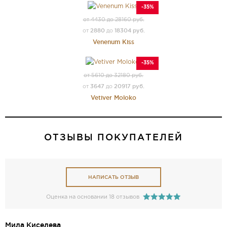
-35%
от 4430 до 28160 руб.
2880
18304 руб.
от
до
Venenum Kiss
-35%
от 5610 до 32180 руб.
3647
20917 руб.
от
до
Vetiver Moloko
ОТЗЫВЫ ПОКУПАТЕЛЕЙ
НАПИСАТЬ ОТЗЫВ
Оценка на основании 18 отзывов
Mила Киселева