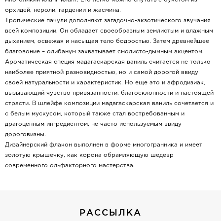
орхидей, нероли, гардении и жасмина.
Тропические пачули дополняют загадочно-экзотического звучания
всей композиции. Он обладает своеобразным землистым и влажным
дыханием, освежая и насыщая тело бодростью. Затем древнейшее
благовоние – олибанум захватывает смолисто-дымным акцентом.
Ароматическая специя мадагаскарская ваниль считается не только
наиболее приятной разновидностью, но и самой дорогой ввиду
своей натуральности и характеристик. Но еще это и афродизиак,
вызывающий чувство привязанности, благосклонности и настоящей
страсти. В шлейфе композиции мадагаскарская ваниль сочетается и
с белым мускусом, который также стал востребованным и
драгоценным ингредиентом, не часто используемым ввиду
дороговизны.
Дизайнерский флакон выполнен в форме многогранника и имеет
золотую крышечку, как корона обрамляющую шедевр
современного ольфакторного мастерства.
РАССЫЛКА