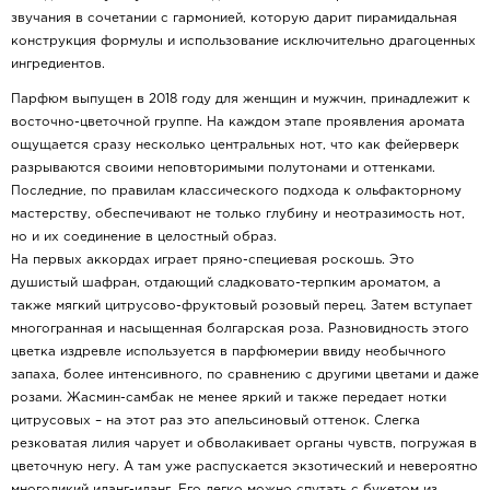
звучания в сочетании с гармонией, которую дарит пирамидальная
конструкция формулы и использование исключительно драгоценных
ингредиентов.
Парфюм выпущен в 2018 году для женщин и мужчин, принадлежит к
восточно-цветочной группе. На каждом этапе проявления аромата
ощущается сразу несколько центральных нот, что как фейерверк
разрываются своими неповторимыми полутонами и оттенками.
Последние, по правилам классического подхода к ольфакторному
мастерству, обеспечивают не только глубину и неотразимость нот,
но и их соединение в целостный образ.
На первых аккордах играет пряно-специевая роскошь. Это
душистый шафран, отдающий сладковато-терпким ароматом, а
также мягкий цитрусово-фруктовый розовый перец. Затем вступает
многогранная и насыщенная болгарская роза. Разновидность этого
цветка издревле используется в парфюмерии ввиду необычного
запаха, более интенсивного, по сравнению с другими цветами и даже
розами. Жасмин-самбак не менее яркий и также передает нотки
цитрусовых – на этот раз это апельсиновый оттенок. Слегка
резковатая лилия чарует и обволакивает органы чувств, погружая в
цветочную негу. А там уже распускается экзотический и невероятно
многоликий иланг-иланг. Его легко можно спутать с букетом из