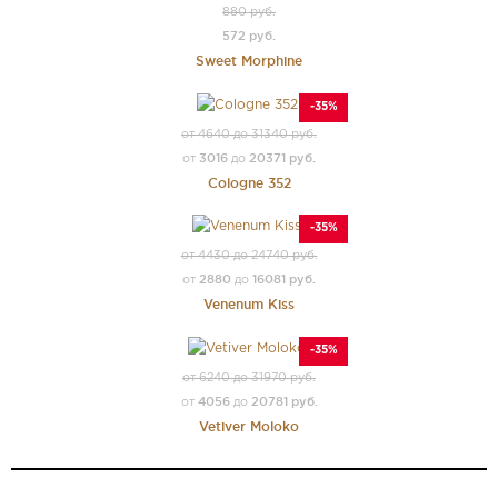
880 руб.
572 руб.
Sweet Morphine
-35%
от 4640 до 31340 руб.
3016
20371 руб.
от
до
Cologne 352
-35%
от 4430 до 24740 руб.
2880
16081 руб.
от
до
Venenum Kiss
-35%
от 6240 до 31970 руб.
4056
20781 руб.
от
до
Vetiver Moloko