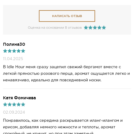
НАПИСАТЬ ОТЗЫВ
Оценка на основании 8 отзывов
Полина30
11.04.2025
В Idle Hour меня сразу зацепил свежий бергамот вместе с
легкой пряностью розового перца, аромат ощущается легко и
ненавязчиво, идеально для повседневной носки.
Катя Фомичева
02.09.2024
Понравилось, как середина раскрывается иланг-илангом и
ирисом, добавляя немного нежности и теплоты, аромат
спокойный, не кричит, но при этом заметный.