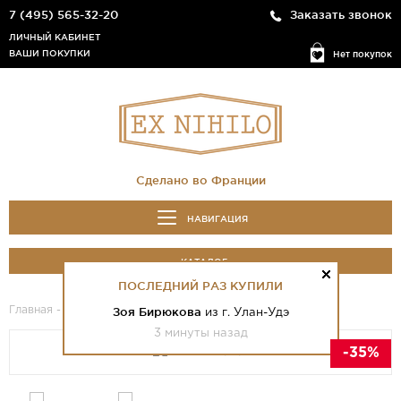
7 (495) 565-32-20
Заказать звонок
ЛИЧНЫЙ КАБИНЕТ
ВАШИ ПОКУПКИ
Нет покупок
Сделано во Франции
НАВИГАЦИЯ
КАТАЛОГ
ПОСЛЕДНИЙ РАЗ КУПИЛИ
Главная
-
Каталог
- Iris Porcelana
Зоя Бирюкова
из г. Улан-Удэ
3 минуты назад
-35%