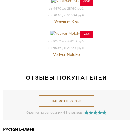
-35%
от 4670 до 28160 руб.
3036
18304 руб.
от
до
Venenum Kiss
-35%
от 6240 до 33010 руб.
4056
21457 руб.
от
до
Vetiver Moloko
ОТЗЫВЫ ПОКУПАТЕЛЕЙ
НАПИСАТЬ ОТЗЫВ
Оценка на основании 65 отзывов
Рустам Беляев