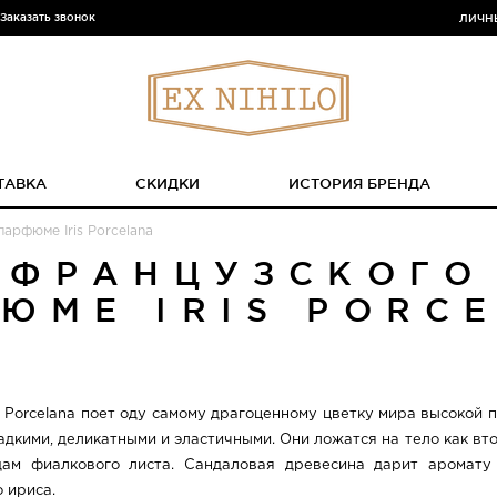
Заказать звонок
ЛИЧН
ТАВКА
СКИДКИ
ИСТОРИЯ БРЕНДА
арфюме Iris Porcelana
 ФРАНЦУЗСКОГО
ЮМЕ IRIS PORC
s Porcelana поет оду самому драгоценному цветку мира высокой 
адкими, деликатными и эластичными. Они ложатся на тело как в
дам фиалкового листа. Сандаловая древесина дарит аромату
 ириса.