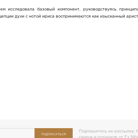
ем исследовала базовый компонент, руководствуясь принци
епции духи с нотой ириса воспринимаются как изысканный арис
Подпишитесь на рассылку, б
ПОДПИСАТЬСЯ
скидок и подарков от Ex Nihi