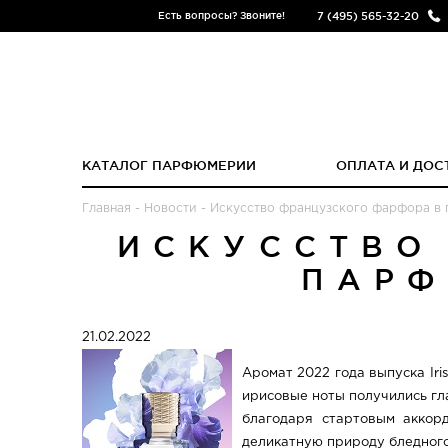
7 (495) 565-32-20
Есть вопросы? Звоните!
КАТАЛОГ ПАРФЮМЕРИИ
ОПЛАТА И ДОС
Главная
-
Новости
-
Искусство французского фарфора в п
ИСКУССТВО
ПАРФ
21.02.2022
Аромат 2022 года выпуска Iri
ирисовые ноты получились гл
благодаря стартовым аккор
деликатную природу бледного