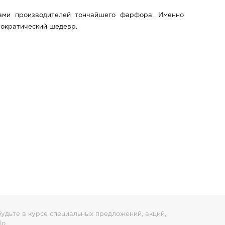
пами производителей тончайшего фарфора. Именно
тократический шедевр.
удьте в курсе специальных предложений, акций,
lo