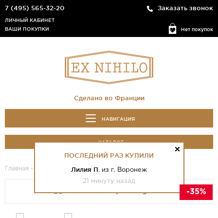
7 (495) 565-32-20
Заказать звонок
ЛИЧНЫЙ КАБИНЕТ
ВАШИ ПОКУПКИ
Нет покупок
Сделано во Франции
НАВИГАЦИЯ
КАТАЛОГ
ПОСЛЕДНИЙ РАЗ КУПИЛИ
Главная
-
Каталог
- Le Mans Classic Speed Legends
Лилия П.
из г. Воронеж
21 минуту назад
-35%