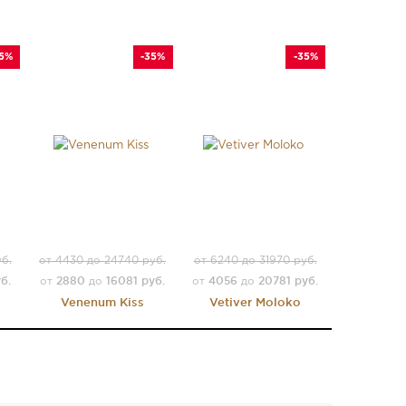
35%
-35%
-35%
б.
от 4430 до 24740 руб.
от 6240 до 31970 руб.
б.
2880
16081 руб.
4056
20781 руб.
от
до
от
до
Venenum Kiss
Vetiver Moloko