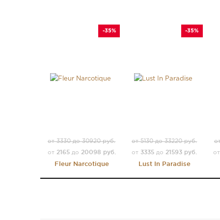
-35%
-35%
от 3330 до 30920 руб.
от 5130 до 33220 руб.
о
2165
20098 руб.
3335
21593 руб.
от
до
от
до
о
Fleur Narcotique
Lust In Paradise