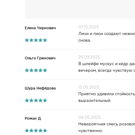
07.10.2025
Елена Чернович
Личи и пион создают нежнос
снова.
26.09.2025
Ольга Гринович
В шлейфе мускус и кедр да
вечером, всегда чувствую 
15.05.2025
Шура Нефёдова
Приятно удивила стойкость
выразительный.
04.05.2025
Роман Д.
Невероятная смесь розовог
чувственно.