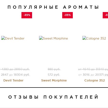
ПОПУЛЯРНЫЕ АРОМАТЫ
-35%
-35%
-
т 4380 до 28160 руб.
880 руб.
от 4640 до 31340 ру
2847
18304 руб.
572 руб.
3016
20371 ру
т
до
от
до
Devil Tender
Sweet Morphine
Cologne 352
ОТЗЫВЫ ПОКУПАТЕЛЕЙ