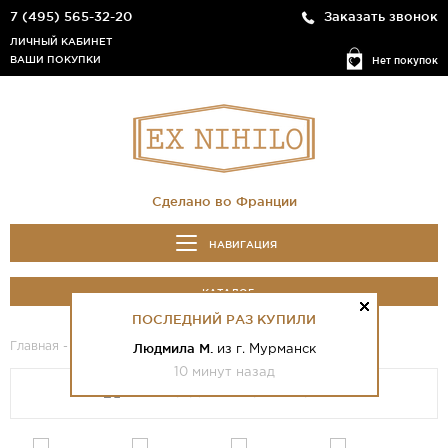
7 (495) 565-32-20
Заказать звонок
ЛИЧНЫЙ КАБИНЕТ
ВАШИ ПОКУПКИ
Нет покупок
Сделано во Франции
НАВИГАЦИЯ
КАТАЛОГ
ПОСЛЕДНИЙ РАЗ КУПИЛИ
Главная
-
Каталог
- Lust in Paradise Extrait De Parfum
Людмила М.
из г. Мурманск
10 минут назад