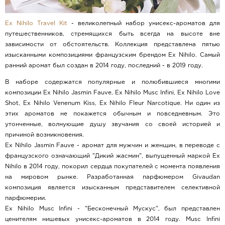
Ex Nihilo Travel Kit
- великолепный набор унисекс-ароматов для
путешественников, стремящихся быть всегда на высоте вне
зависимости от обстоятельств. Коллекция представлена пятью
изысканными композициями французским брендом Ex Nihilo. Самый
ранний аромат был создан в 2014 году, последний - в 2019 году.
В наборе содержатся популярные и полюбившиеся многими
композиции Ex Nihilo Jasmin Fauve, Ex Nihilo Musc Infini, Ex Nihilo Love
Shot, Ex Nihilo Venenum Кiss, Ex Nihilo Fleur Narcotique. Ни один из
этих ароматов не покажется обычным и повседневным. Это
утонченные, волнующие душу звучания со своей историей и
причиной возникновения.
Ex Nihilo Jasmin Fauve - аромат для мужчин и женщин, в переводе с
французского означающий "Дикий жасмин", выпущенный маркой Ex
Nihilo в 2014 году, покорил сердца покупателей с момента появления
на мировом рынке. Разработанная парфюмером Givaudan
композиция является изысканным представителем селективной
парфюмерии.
Ex Nihilo Musc Infini - "Бесконечный Мускус", был представлен
ценителям нишевых унисекс-ароматов в 2014 году. Musc Infini