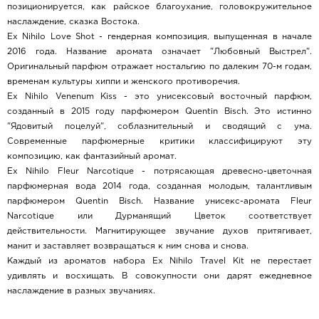
позиционируется, как райское благоухание, головокружительное
наслаждение, сказка Востока.
Ex Nihilo Love Shot - гендерная композиция, выпущенная в начале
2016 года. Название аромата означает "Любовный Выстрел".
Оригинальный парфюм отражает ностальгию по далеким 70-м годам,
временам культуры хиппи и женского противоречия.
Ex Nihilo Venenum Кiss - это унисексовый восточный парфюм,
созданный в 2015 году парфюмером Quentin Bisch. Это истинно
"Ядовитый поцелуй", соблазнительный и сводящий с ума.
Современные парфюмерные критики классифицируют эту
композицию, как фантазийный аромат.
Ex Nihilo Fleur Narcotique - потрясающая древесно-цветочная
парфюмерная вода 2014 года, созданная молодым, талантливым
парфюмером Quentin Bisch. Название унисекс-аромата Fleur
Narcotique или Дурманящий Цветок соответствует
действительности. Магнитирующее звучание духов притягивает,
манит и заставляет возвращаться к ним снова и снова.
Каждый из ароматов набора Ex Nihilo Travel Kit не перестает
удивлять и восхищать. В совокупности они дарят ежедневное
наслаждение в разных звучаниях.