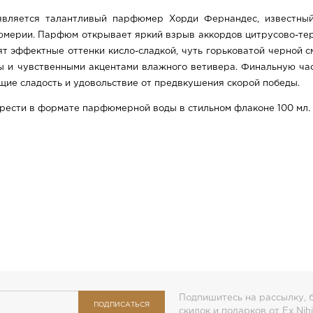
является талантливый парфюмер Хорди Фернандес, известный
мерии. Парфюм открывает яркий взрыв аккордов цитрусово-тер
ят эффектные оттенки кисло-сладкой, чуть горьковатой черной
ы и чувственными акцентами влажного ветивера. Финальную ча
щие сладость и удовольствие от предвкушения скорой победы.
рести в формате парфюмерной воды в стильном флаконе 100 мл.
Подпишитесь на рассылку, б
ПОДПИСАТЬСЯ
скидок и подарков от Ex Nihi