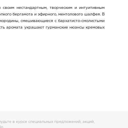
 своим нестандартным, творческим и интуитивным
пкого бергамота и эфирного, ментолового шалфея. В
 смородины, смешивающиеся с бархатисто-смолистыми
сть аромата украшают гурманские нюансы кремовых
удьте в курсе специальных предложений, акций,
lo