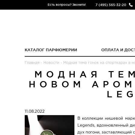
7 (495) 565-32-20
Есть вопросы? Звоните!
КАТАЛОГ ПАРФЮМЕРИИ
ОПЛАТА И ДОС
Главная
-
Новости
-
Модная тема гонок на спорткарах в но
МОДНАЯ ТЕ
НОВОМ АРОМ
LE
11.08.2022
В коллекции нишевой марки
Legends, вдохновленный д
дух погони, заставляющий 