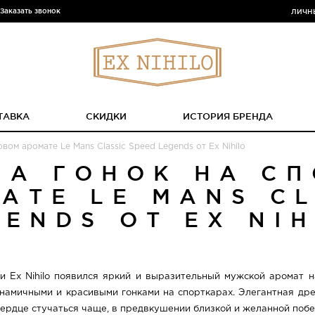
Заказать звонок
ЛИЧН
ТАВКА
СКИДКИ
ИСТОРИЯ БРЕНДА
вом аромате Le Mans Classic Speed Legends от Ex Nihilo
МА ГОНОК НА СП
АТЕ LE MANS CL
GENDS ОТ EX NIH
 Ex Nihilo появился яркий и выразительный мужской аромат н
инамичными и красивыми гонками на спорткарах. Элегантная д
сердце стучаться чаще, в предвкушении близкой и желанной побе