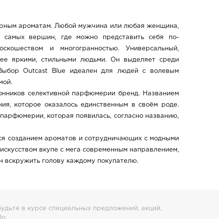
ндерным ароматам. Любой мужчина или любая женщина,
о самых вершин, где можно представить себя по-
скошеством и многогранностью. Универсальный,
ее яркими, стильными людьми. Он выделяет среди
 Выбор Outcast Blue идеален для людей с волевым
мой.
клонников селективной парфюмерии бренд. Названием
ия, которое оказалось единственным в своём роде.
арфюмерии, которая появилась, согласно названию,
ихся созданием ароматов и сотрудничающих с модными
искусством вкупе с мега современным направлением,
н вскружить голову каждому покупателю.
удьте в курсе специальных предложений, акций,
lo