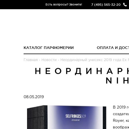
7 (495) 565-32-20
Есть вопросы? Звоните!
КАТАЛОГ ПАРФЮМЕРИИ
ОПЛАТА И ДОС
Главная
-
Новости
-
Неординарный унисекс 2019 года Ex Ni
НЕОРДИНАР
NI
08.05.2019
В 2019 
создате
Royer, 
воображ