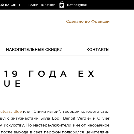
ЫЙ КАБИНЕТ
ВАШИ ПОКУПКИ
Нет покупок
Сделано во Франции
НАКОПИТЕЛЬНЫЕ СКИДКИ
КОНТАКТЫ
19 ГОДА EX
LUE
utcast Blue
или "Синий изгой", творцом которого стал
 энтузиастами Silvia Lodi, Benoit Verdier и Olivier
у искусству. Но мастера-любители имеют необычное
 после выхода в свет парфюм полюбился ценителями