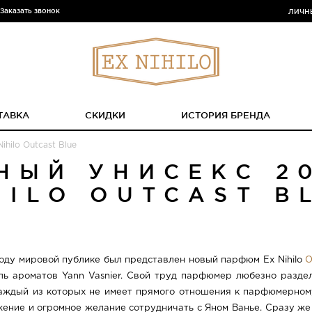
Заказать звонок
ЛИЧН
ТАВКА
СКИДКИ
ИСТОРИЯ БРЕНДА
hilo Outcast Blue
НЫЙ УНИСЕКС 20
HILO OUTCAST B
году мировой публике был представлен новый парфюм Ex Nihilo
O
ль ароматов Yann Vasnier. Свой труд парфюмер любезно разделил с
каждый из которых не имеет прямого отношения к парфюмерном
ение и огромное желание сотрудничать с Яном Ванье. Сразу же