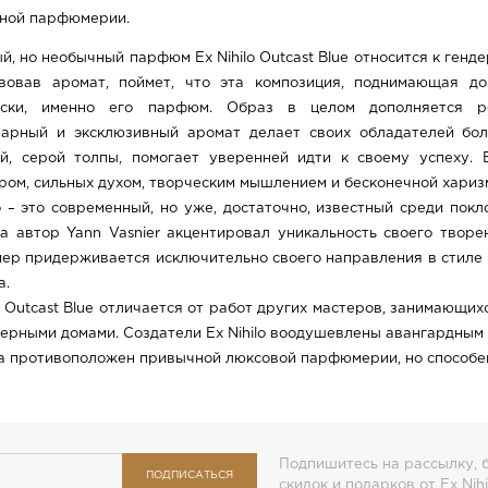
ной парфюмерии.
й, но необычный парфюм Ex Nihilo Outcast Blue относится к ге
твовав аромат, поймет, что эта композиция, поднимающая д
вски, именно его парфюм. Образ в целом дополняется ро
арный и эксклюзивный аромат делает своих обладателей бол
й, серой толпы, помогает уверенней идти к своему успеху.
ром, сильных духом, творческим мышлением и бесконечной хариз
lo – это современный, но уже, достаточно, известный среди по
 автор Yann Vasnier акцентировал уникальность своего творен
р придерживается исключительно своего направления в стиле п
а.
lo Outcast Blue отличается от работ других мастеров, занимающ
рными домами. Создатели Ex Nihilo воодушевлены авангардным 
а противоположен привычной люксовой парфюмерии, но способе
Подпишитесь на рассылку, б
ПОДПИСАТЬСЯ
скидок и подарков от Ex Nihi