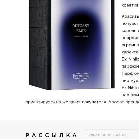
креатив
Красивы
почувс
короле
неордин
огромно
характе
Ex Nihi
парфюма
Парфюме
ниоткуд
Ex Nihi
парфюме
ориентируясь на желания покупателя. Аромат бренд
РАССЫЛКА