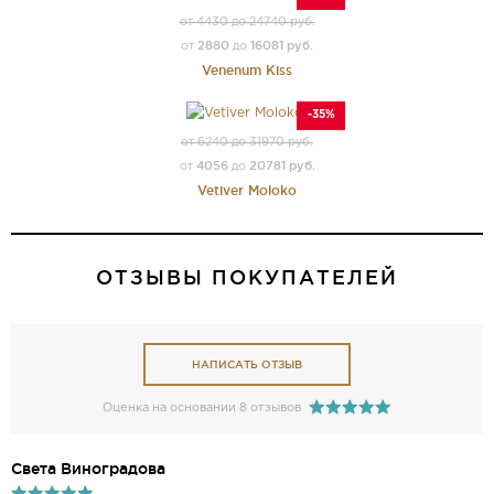
от 4430 до 24740 руб.
2880
16081 руб.
от
до
Venenum Kiss
-35%
от 6240 до 31970 руб.
4056
20781 руб.
от
до
Vetiver Moloko
ОТЗЫВЫ ПОКУПАТЕЛЕЙ
НАПИСАТЬ ОТЗЫВ
Оценка на основании 8 отзывов
Света Виноградова