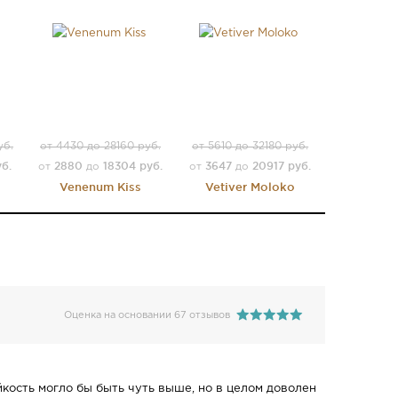
уб.
от 4430 до 28160 руб.
от 5610 до 32180 руб.
б.
2880
18304 руб.
3647
20917 руб.
от
до
от
до
Venenum Kiss
Vetiver Moloko
Оценка на основании 67 отзывов
кость могло бы быть чуть выше, но в целом доволен