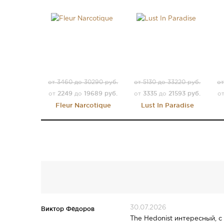
от 3460 до 30290 руб.
от 5130 до 33220 руб.
от
2249
19689 руб.
3335
21593 руб.
от
до
от
до
о
Fleur Narcotique
Lust In Paradise
30.07.2026
Виктор Фёдоров
The Hedonist интересный, 