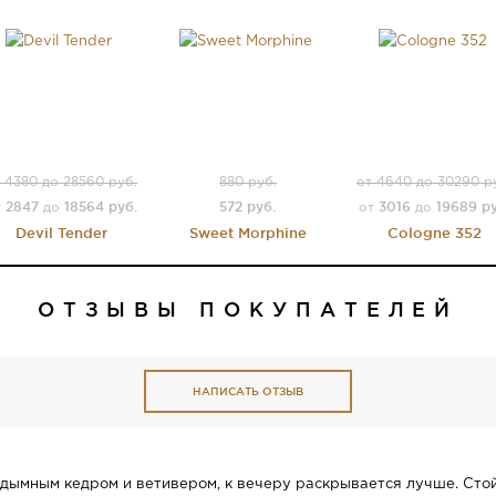
 4380 до 28560 руб.
880 руб.
от 4640 до 30290 р
2847
18564 руб.
572 руб.
3016
19689 ру
т
до
от
до
Devil Tender
Sweet Morphine
Cologne 352
ОТЗЫВЫ ПОКУПАТЕЛЕЙ
НАПИСАТЬ ОТЗЫВ
с дымным кедром и ветивером, к вечеру раскрывается лучше. Стой